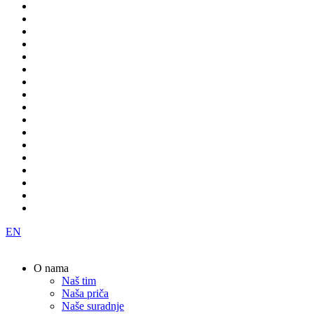
EN
O nama
Naš tim
Naša priča
Naše suradnje