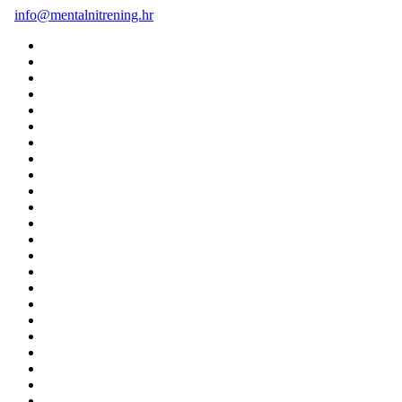
info@mentalnitrening.hr