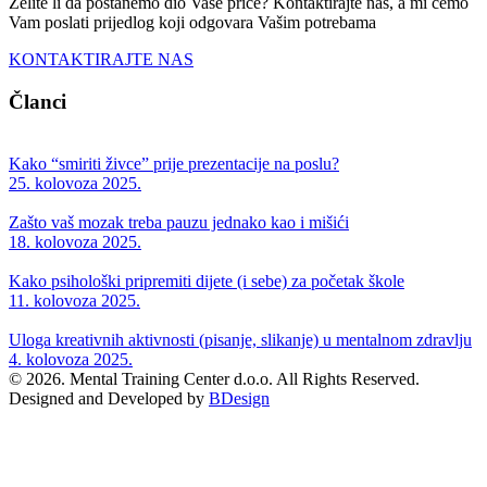
Želite li da postanemo dio Vaše priče? Kontaktirajte nas, a mi ćemo
Vam poslati prijedlog koji odgovara Vašim potrebama
KONTAKTIRAJTE NAS
Članci
Kako “smiriti živce” prije prezentacije na poslu?
25. kolovoza 2025.
Zašto vaš mozak treba pauzu jednako kao i mišići
18. kolovoza 2025.
Kako psihološki pripremiti dijete (i sebe) za početak škole
11. kolovoza 2025.
Uloga kreativnih aktivnosti (pisanje, slikanje) u mentalnom zdravlju
4. kolovoza 2025.
© 2026. Mental Training Center d.o.o. All Rights Reserved.
Designed and Developed by
BDesign
Clos
this
modu