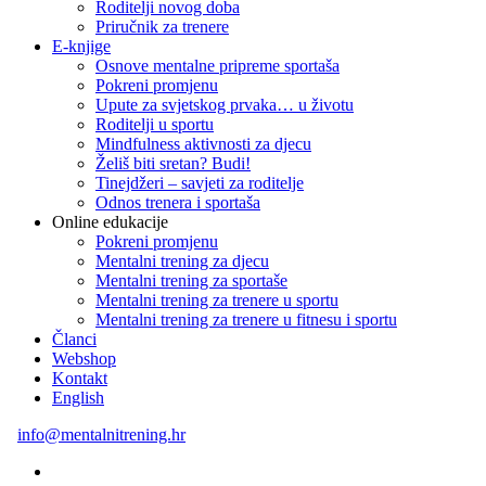
Roditelji novog doba
Priručnik za trenere
E-knjige
Osnove mentalne pripreme sportaša
Pokreni promjenu
Upute za svjetskog prvaka… u životu
Roditelji u sportu
Mindfulness aktivnosti za djecu
Želiš biti sretan? Budi!
Tinejdžeri – savjeti za roditelje
Odnos trenera i sportaša
Online edukacije
Pokreni promjenu
Mentalni trening za djecu
Mentalni trening za sportaše
Mentalni trening za trenere u sportu
Mentalni trening za trenere u fitnesu i sportu
Članci
Webshop
Kontakt
English
info@mentalnitrening.hr